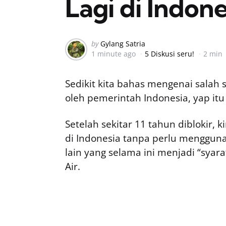
Lagi di Indon
Posted
by
Gylang Satria
1 minute ago
5 Diskusi seru!
2 min
by
Sedikit kita bahas mengenai salah 
oleh pemerintah Indonesia, yap itu
Setelah sekitar 11 tahun diblokir, 
di Indonesia tanpa perlu mengguna
lain yang selama ini menjadi “syar
Air.