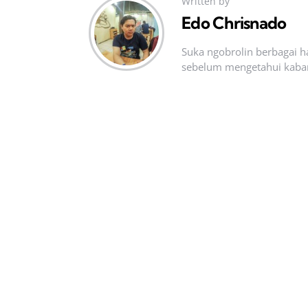
Written by
Edo Chrisnado
Suka ngobrolin berbagai ha
sebelum mengetahui kabar t