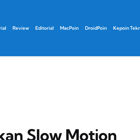
ial
Review
Editorial
MacPoin
DroidPoin
Kepoin Tek
kan Slow Motion