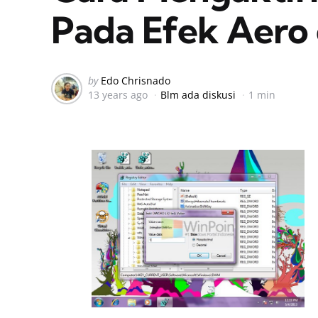
Pada Efek Aero
Posted
by
Edo Chrisnado
13 years ago
Blm ada diskusi
1 min
by