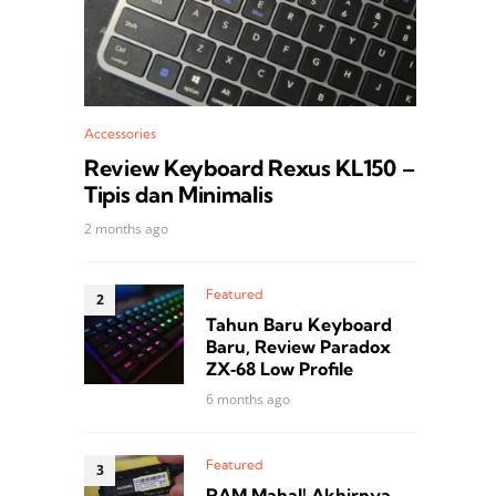
Accessories
Review Keyboard Rexus KL150 –
Tipis dan Minimalis
2 months ago
Featured
Tahun Baru Keyboard
Baru, Review Paradox
ZX‑68 Low Profile
6 months ago
Featured
RAM Mahal! Akhirnya