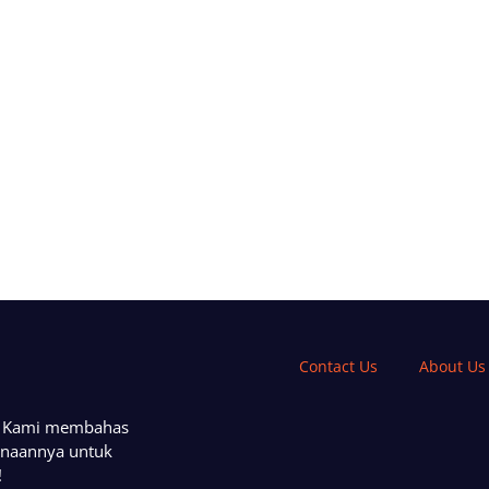
Contact Us
About Us
a. Kami membahas
unaannya untuk
!