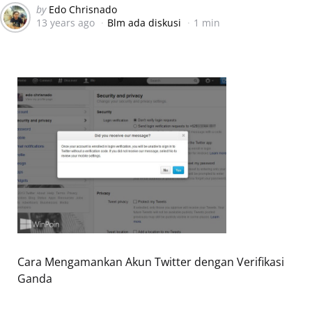
Posted
by
Edo Chrisnado
13 years ago
Blm ada diskusi
1 min
by
Cara Mengamankan Akun Twitter dengan Verifikasi
Ganda