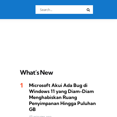
Search
Search
for:
What’s New
Microsoft Akui Ada Bug di
Windows 11 yang Diam-Diam
Menghabiskan Ruang
Penyimpanan Hingga Puluhan
GB
45 minutes ago