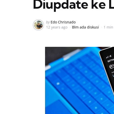
Diupdate ke 
Posted
by
Edo Chrisnado
12 years ago
Blm ada diskusi
1 min
by