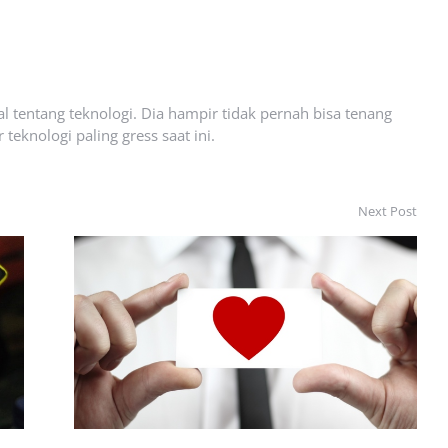
l tentang teknologi. Dia hampir tidak pernah bisa tenang
eknologi paling gress saat ini.
Next Post