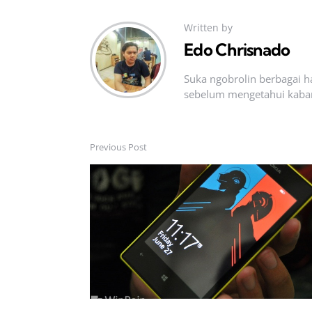
Written by
Edo Chrisnado
Suka ngobrolin berbagai ha
sebelum mengetahui kabar t
Previous Post
Post
navigation