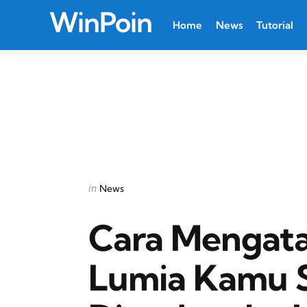
WinPoin
Home
News
Tutorial
Categories
Posted
in
News
in
Cara Mengat
Lumia Kamu S