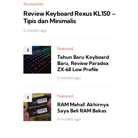
Accessories
Review Keyboard Rexus KL150 –
Tipis dan Minimalis
2 months ago
Featured
Tahun Baru Keyboard
Baru, Review Paradox
ZX‑68 Low Profile
6 months ago
Featured
RAM Mahal! Akhirnya
Saya Beli RAM Bekas
6 months ago