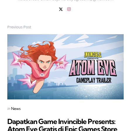
Previous Post
Post
navigation
Posted
in
News
in
Dapatkan Game Invincible Presents:
Atom Eve Gratis di Epic Games Store