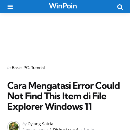
WinPoin
Menu
Searc
Categories
Posted
in
Basic
PC
Tutorial
in
Cara Mengatasi Error Could
Not Find This Item di File
Explorer Windows 11
Posted
by
Gylang Satria
2 years ago
1 Diskusi seru!
1 min
by