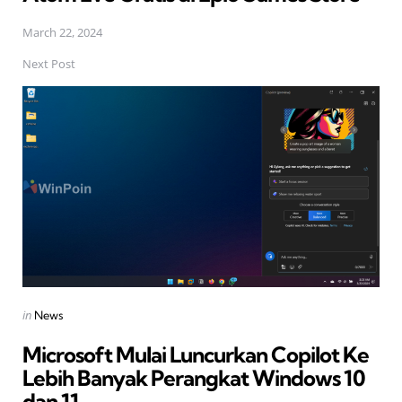
March 22, 2024
Next Post
Posted
in
News
in
Microsoft Mulai Luncurkan Copilot Ke
Lebih Banyak Perangkat Windows 10
dan 11