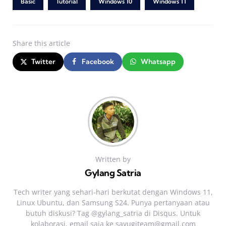
Basic
Tutorial
Windows 10
Windows 11
Share
this article
Twitter
Facebook
Whatsapp
Written by
Gylang Satria
Tech writer yang sehari‑hari berkutat dengan Windows 11,
Linux Ubuntu, dan Samsung S24. Punya pertanyaan atau
butuh diskusi? Tag @gylang_satria di Disqus. Untuk
kolaborasi, email saja ke
sayugiteam@gmail.com