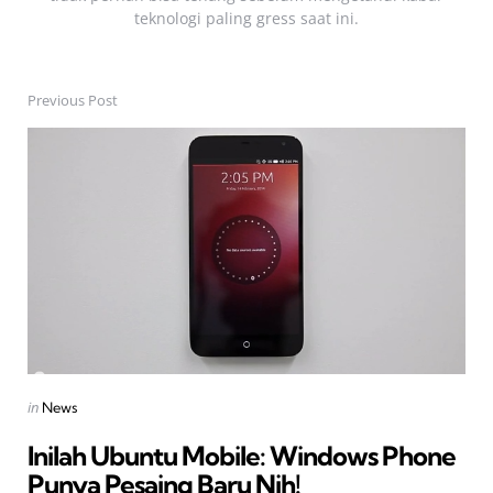
teknologi paling gress saat ini.
Previous Post
Post
navigation
Posted
in
News
in
Inilah Ubuntu Mobile: Windows Phone
Punya Pesaing Baru Nih!