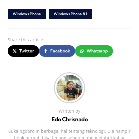
Windows Phone
Windows Phone 8.1
Share
this article
Twitter
Facebook
Whatsapp
Written by
Edo Chrisnado
Suka ngobrolin berbagai hal tentang teknologi. Dia hampir
tidak pernah bisa tenang sebelum mengetahui kabar