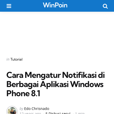
WinPoin
Menu
Searc
Categories
Posted
in
Tutorial
in
Cara Mengatur Notifikasi di
Berbagai Aplikasi Windows
Phone 8.1
Posted
by
Edo Chrisnado
12 years ago
5 Diskusi seru!
1 min
by