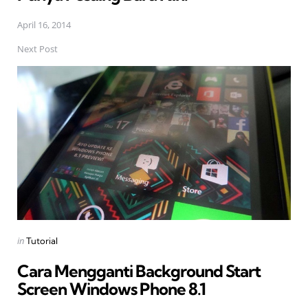
April 16, 2014
Next Post
Posted
in
Tutorial
in
Cara Mengganti Background Start
Screen Windows Phone 8.1