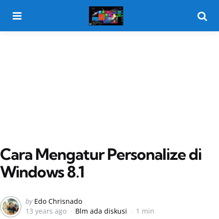
Menu
Searc
Cara Mengatur Personalize di
Windows 8.1
Posted
by
Edo Chrisnado
13 years ago
Blm ada diskusi
1 min
by