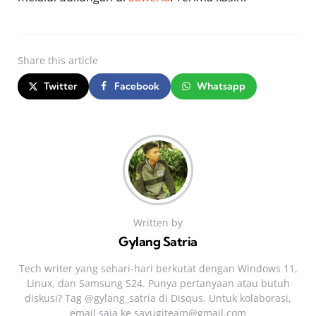
Share
this article
Twitter
Facebook
Whatsapp
Written by
Gylang Satria
Tech writer yang sehari‑hari berkutat dengan Windows 11,
Linux, dan Samsung S24. Punya pertanyaan atau butuh
diskusi? Tag @gylang_satria di Disqus. Untuk kolaborasi,
email saja ke
sayugiteam@gmail.com