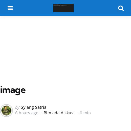
Menu
Searc
image
Posted
by
Gylang Satria
6 hours ago
Blm ada diskusi
0 min
by