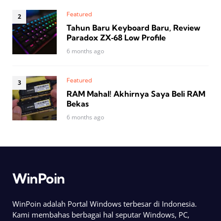
Featured
Tahun Baru Keyboard Baru, Review
Paradox ZX‑68 Low Profile
6 months ago
Featured
RAM Mahal! Akhirnya Saya Beli RAM
Bekas
6 months ago
WinPoin
WinPoin adalah Portal Windows terbesar di Indonesia.
Kami membahas berbagai hal seputar Windows, PC,