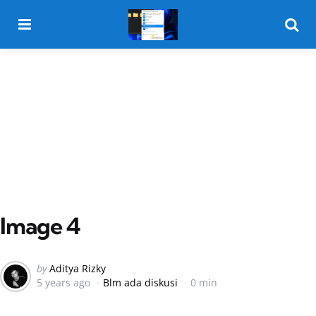
Menu
Searc
Image 4
Posted
by
Aditya Rizky
5 years ago
Blm ada diskusi
0 min
by