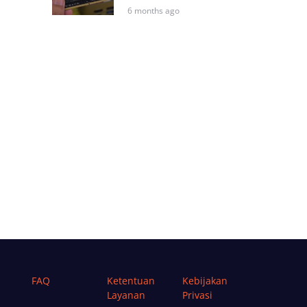
6 months ago
FAQ
Ketentuan
Kebijakan
Layanan
Privasi