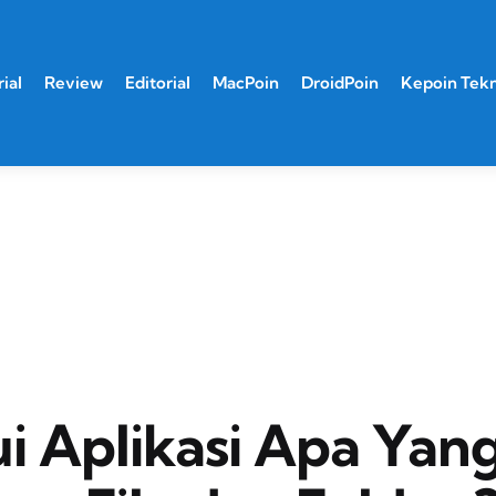
ial
Review
Editorial
MacPoin
DroidPoin
Kepoin Tek
i Aplikasi Apa Yan