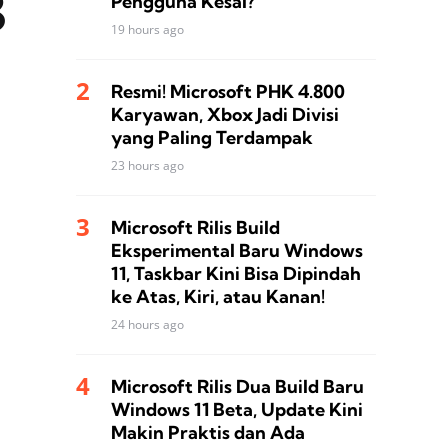
3
Pengguna Kesal?
19 hours ago
Resmi! Microsoft PHK 4.800
Karyawan, Xbox Jadi Divisi
yang Paling Terdampak
23 hours ago
Microsoft Rilis Build
Eksperimental Baru Windows
11, Taskbar Kini Bisa Dipindah
ke Atas, Kiri, atau Kanan!
24 hours ago
Microsoft Rilis Dua Build Baru
Windows 11 Beta, Update Kini
Makin Praktis dan Ada