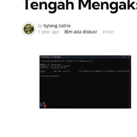
Tengah Mengakse
Posted
by
Gylang Satria
1 year ago
Blm ada diskusi
0 min
by