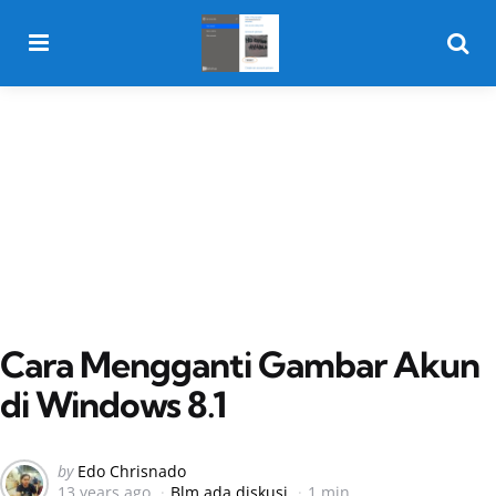
Menu
Searc
Cara Mengganti Gambar Akun
di Windows 8.1
Posted
by
Edo Chrisnado
13 years ago
Blm ada diskusi
1 min
by