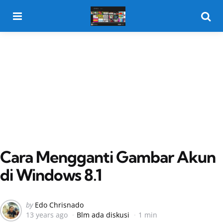
Menu
Searc
Cara Mengganti Gambar Akun
di Windows 8.1
Posted
by
Edo Chrisnado
13 years ago
Blm ada diskusi
1 min
by