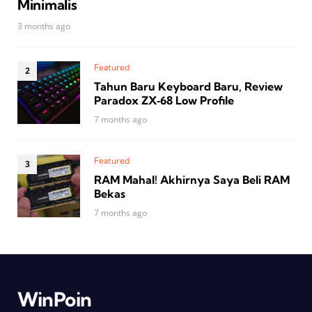
Minimalis
3 months ago
Featured
Tahun Baru Keyboard Baru, Review
Paradox ZX‑68 Low Profile
7 months ago
Featured
RAM Mahal! Akhirnya Saya Beli RAM
Bekas
7 months ago
WinPoin