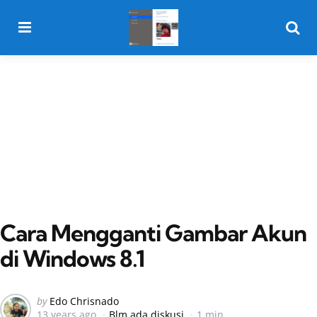
Menu
Searc
Cara Mengganti Gambar Akun
di Windows 8.1
Posted
by
Edo Chrisnado
13 years ago
Blm ada diskusi
1 min
by