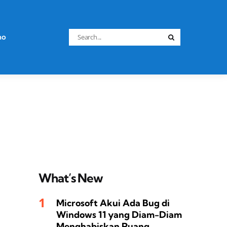
Search
no
Search
for:
What’s New
Microsoft Akui Ada Bug di
Windows 11 yang Diam-Diam
Menghabiskan Ruang