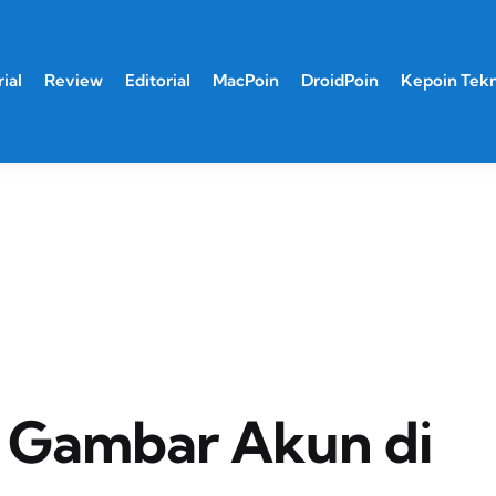
ial
Review
Editorial
MacPoin
DroidPoin
Kepoin Tek
 Gambar Akun di