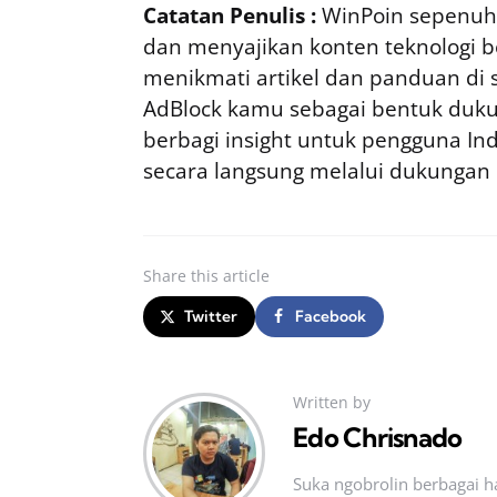
Catatan Penulis :
WinPoin sepenuhn
dan menyajikan konten teknologi be
menikmati artikel dan panduan di si
AdBlock kamu sebagai bentuk duku
berbagi insight untuk pengguna I
secara langsung melalui dukungan
Share
this article
Twitter
Facebook
Written by
Edo Chrisnado
Suka ngobrolin berbagai ha