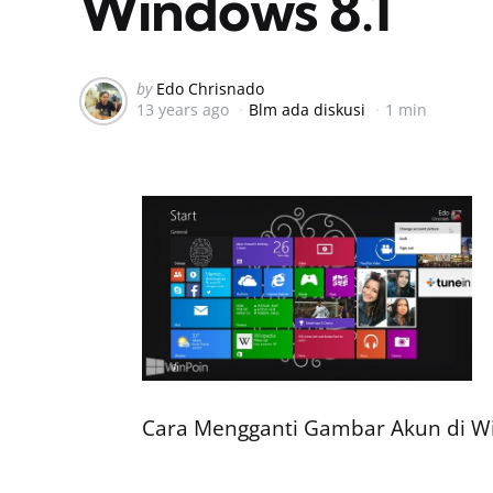
Windows 8.1
Posted
by
Edo Chrisnado
13 years ago
Blm ada diskusi
1 min
by
Cara Mengganti Gambar Akun di W