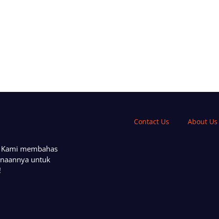
Contact Us
About Us
a. Kami membahas
unaannya untuk
!