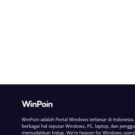
WinPoin
WinPoin adalah Portal Windows terbesar di Indonesi
berbagai hal seputar Windows, PC, laptop, dan pengg
memudahkan hidup. We’re heaven for Windows users