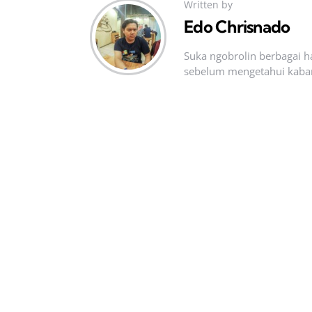
Written by
Edo Chrisnado
Suka ngobrolin berbagai ha
sebelum mengetahui kabar t