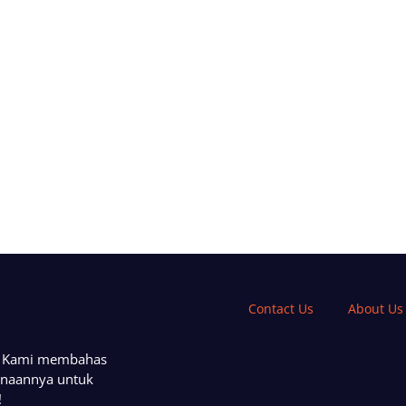
Contact Us
About Us
a. Kami membahas
unaannya untuk
!