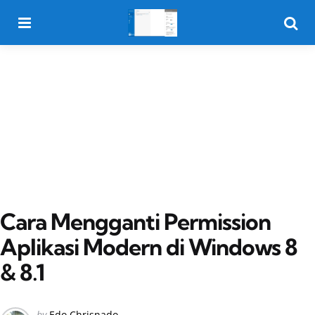
Menu
Searc
Cara Mengganti Permission
Aplikasi Modern di Windows 8
& 8.1
Posted
by
Edo Chrisnado