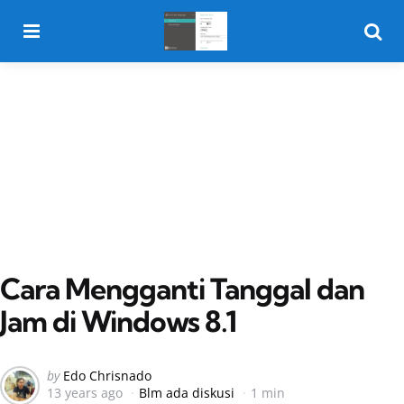
Menu
Searc
Cara Mengganti Tanggal dan
Jam di Windows 8.1
Posted
by
Edo Chrisnado
13 years ago
Blm ada diskusi
1 min
by