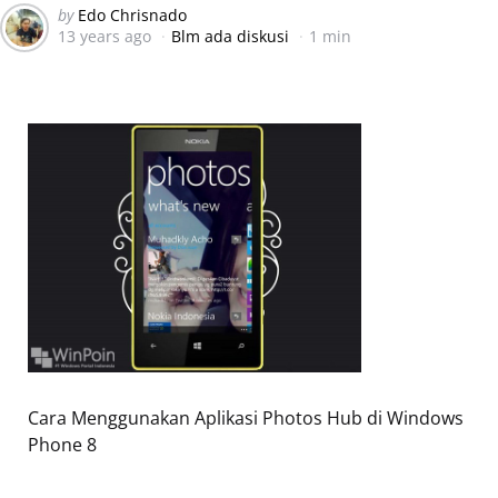
Posted
by
Edo Chrisnado
13 years ago
Blm ada diskusi
1 min
by
Cara Menggunakan Aplikasi Photos Hub di Windows
Phone 8