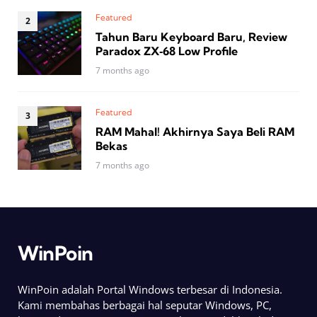
Featured
Tahun Baru Keyboard Baru, Review
Paradox ZX‑68 Low Profile
7 months ago
Featured
RAM Mahal! Akhirnya Saya Beli RAM
Bekas
7 months ago
WinPoin
WinPoin adalah Portal Windows terbesar di Indonesia.
Kami membahas berbagai hal seputar Windows, PC,