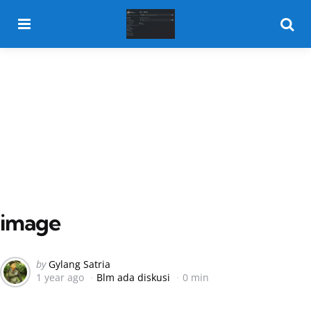
Menu
Searc
image
Posted
by
Gylang Satria
1 year ago
Blm ada diskusi
0 min
by