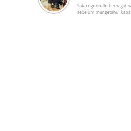
Suka ngobrolin berbagai ha
sebelum mengetahui kabar t