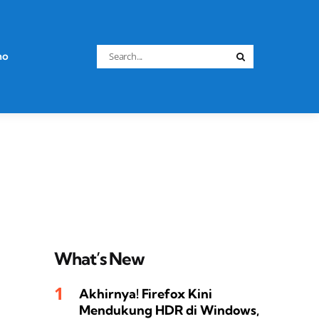
Search
no
Search
for:
What’s New
Akhirnya! Firefox Kini
Mendukung HDR di Windows,