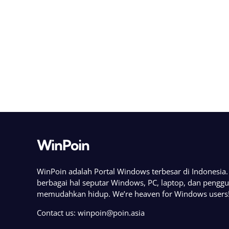
WinPoin
WinPoin adalah Portal Windows terbesar di Indonesi
berbagai hal seputar Windows, PC, laptop, dan pengg
memudahkan hidup. We’re heaven for Windows users
Contact us:
winpoin@poin.asia