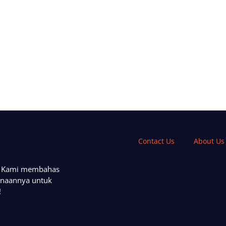
Contact Us
About Us
a. Kami membahas
unaannya untuk
!