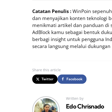
Catatan Penulis :
WinPoin sepenuhn
dan menyajikan konten teknologi be
menikmati artikel dan panduan di si
AdBlock kamu sebagai bentuk duku
berbagi insight untuk pengguna I
secara langsung melalui dukungan
Share
this article
Twitter
Facebook
Written by
Edo Chrisnado