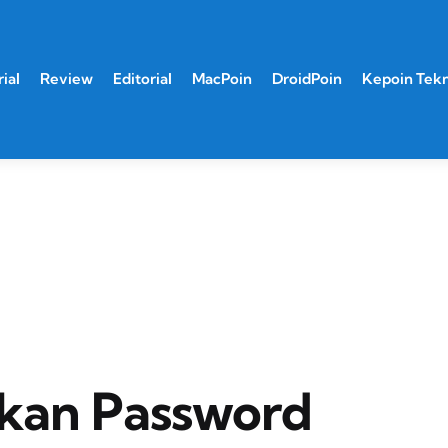
ial
Review
Editorial
MacPoin
DroidPoin
Kepoin Tek
kan Password