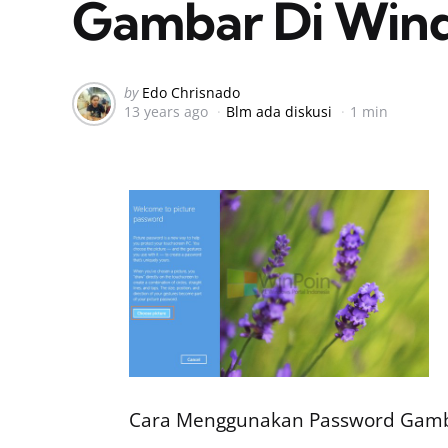
Gambar Di Win
Posted
by
Edo Chrisnado
13 years ago
Blm ada diskusi
1 min
by
Cara Menggunakan Password Gamb