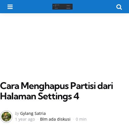
Menu
Searc
Cara Menghapus Partisi dari
Halaman Settings 4
Posted
by
Gylang Satria
1 year ago
Blm ada diskusi
0 min
by