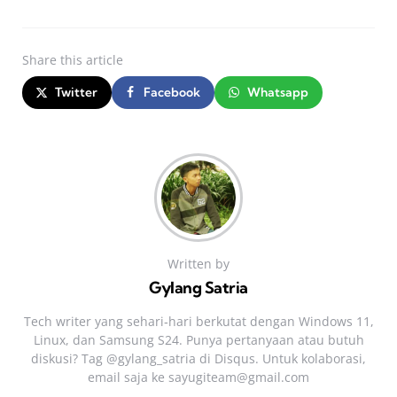
Share
this article
Twitter
Facebook
Whatsapp
Written by
Gylang Satria
Tech writer yang sehari‑hari berkutat dengan Windows 11,
Linux, dan Samsung S24. Punya pertanyaan atau butuh
diskusi? Tag @gylang_satria di Disqus. Untuk kolaborasi,
email saja ke
sayugiteam@gmail.com