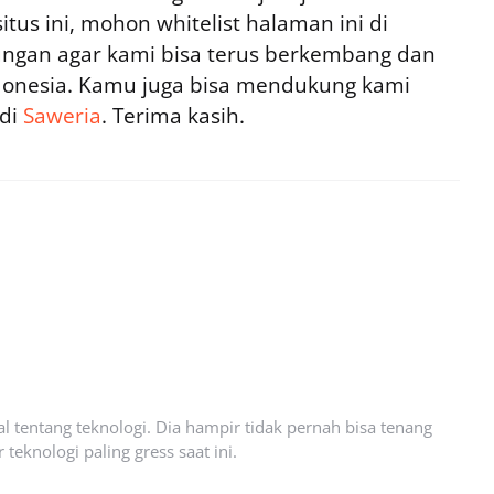
tus ini, mohon whitelist halaman ini di
ngan agar kami bisa terus berkembang dan
ndonesia. Kamu juga bisa mendukung kami
 di
Saweria
. Terima kasih.
l tentang teknologi. Dia hampir tidak pernah bisa tenang
eknologi paling gress saat ini.