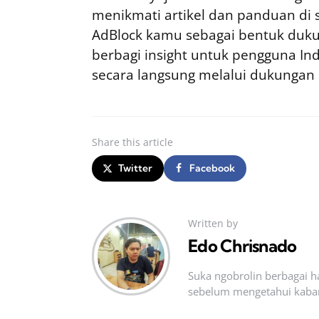
menikmati artikel dan panduan di si
AdBlock kamu sebagai bentuk duku
berbagi insight untuk pengguna I
secara langsung melalui dukungan
Share
this article
Twitter
Facebook
Written by
Edo Chrisnado
Suka ngobrolin berbagai ha
sebelum mengetahui kabar t