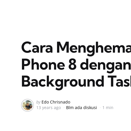
Cara Menghema
Phone 8 denga
Background Tas
Posted
by
Edo Chrisnado
13 years ago
Blm ada diskusi
1 min
by