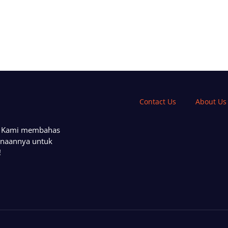
Contact Us
About Us
a. Kami membahas
unaannya untuk
!