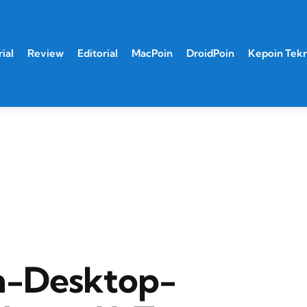
ial
Review
Editorial
MacPoin
DroidPoin
Kepoin Tek
-Desktop-