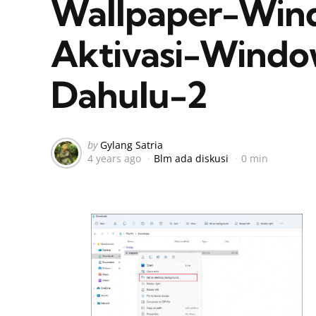
Wallpaper-Win
Aktivasi-Windo
Dahulu-2
Posted
by
Gylang Satria
4 years ago
Blm ada diskusi
0 min
by