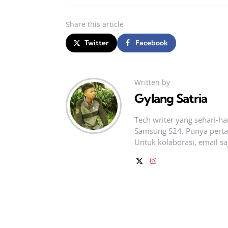
Share
this article
Twitter
Facebook
Written by
Gylang Satria
Tech writer yang sehari‑h
Samsung S24. Punya pertan
Untuk kolaborasi, email sa