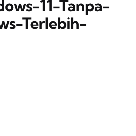
dows-11-Tanpa-
ws-Terlebih-