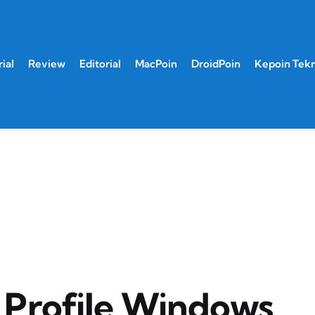
ial
Review
Editorial
MacPoin
DroidPoin
Kepoin Tek
Profile Windows