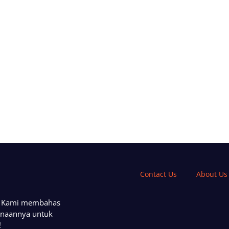
Contact Us
About Us
a. Kami membahas
unaannya untuk
!