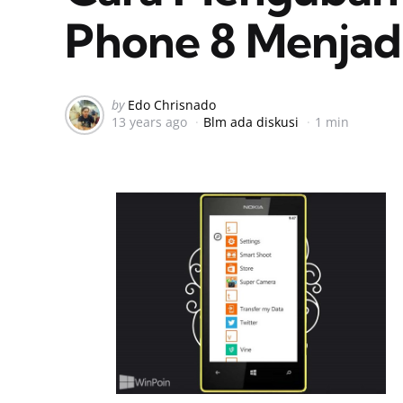
Phone 8 Menjadi
Posted
by
Edo Chrisnado
13 years ago
Blm ada diskusi
1 min
by