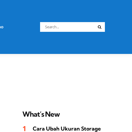
Search
no
Search
for:
What’s New
Cara Ubah Ukuran Storage