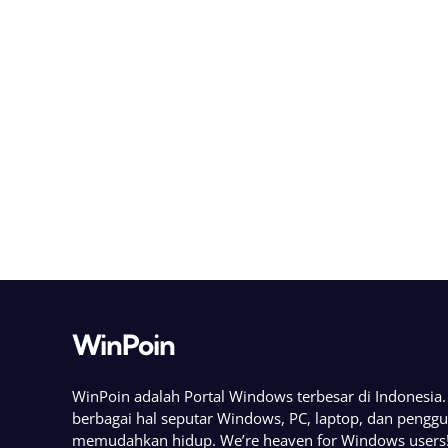
WinPoin
WinPoin adalah Portal Windows terbesar di Indonesi
berbagai hal seputar Windows, PC, laptop, dan pengg
memudahkan hidup. We’re heaven for Windows users