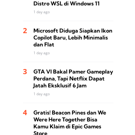
Distro WSL di Windows 11
1 day ago
Microsoft Diduga Siapkan Ikon
Copilot Baru, Lebih Minimalis
dan Flat
1 day ago
GTA VI Bakal Pamer Gameplay
Perdana, Tapi Netflix Dapat
Jatah Eksklusif 6 Jam
1 day ago
Gratis! Beacon Pines dan We
Were Here Together Bisa
Kamu Klaim di Epic Games
Store