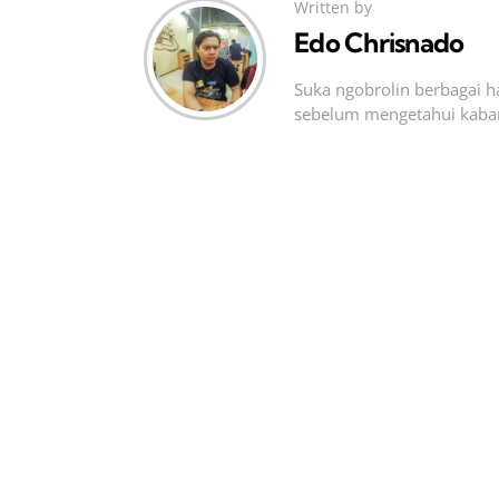
Written by
Edo Chrisnado
Suka ngobrolin berbagai ha
sebelum mengetahui kabar t