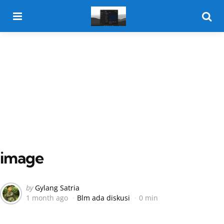
Menu
Searc
image
Posted
by
Gylang Satria
1 month ago
Blm ada diskusi
0 min
by