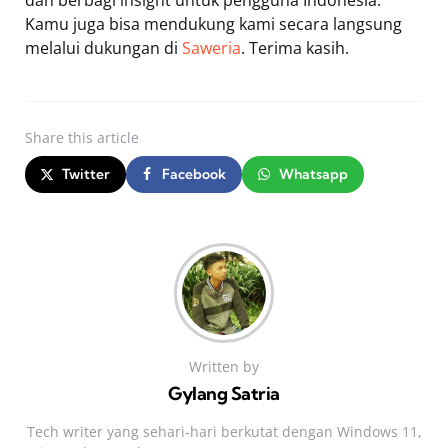
Kamu juga bisa mendukung kami secara langsung
melalui dukungan di
Saweria
. Terima kasih.
Share
this article
Twitter
Facebook
Whatsapp
Written by
Gylang Satria
Tech writer yang sehari‑hari berkutat dengan Windows 11,