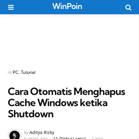
WinPoin
Menu
Searc
Categories
Posted
in
PC
Tutorial
in
Cara Otomatis Menghapus
Cache Windows ketika
Shutdown
Posted
by
Aditya Rizky
6 years ago
11 Diskusi seru!
1 min
by