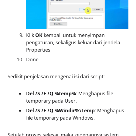
Klik
OK
kembali untuk menyimpan
pengaturan, sekaligus keluar dari jendela
Properties.
Done.
Sedikit penjelasan mengenai isi dari script:
Del /S /F /Q %temp%
: Menghapus file
temporary pada User.
Del /S /F /Q %Windir%\Temp
: Menghapus
file temporary pada Windows.
Setelah proses selesai, maka kedepannya sistem