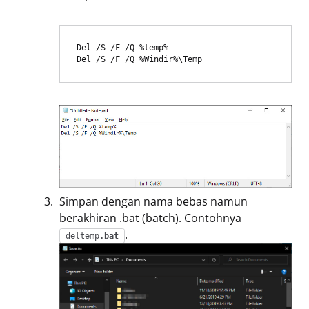
Del /S /F /Q %temp%
Del /S /F /Q %Windir%\Temp
Simpan dengan nama bebas namun
berakhiran .bat (batch). Contohnya
.
deltemp
.bat