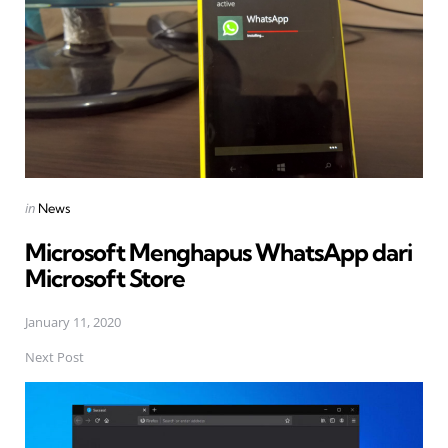
Posted
in
News
in
Microsoft Menghapus WhatsApp dari
Microsoft Store
January 11, 2020
Next Post