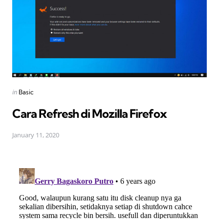
Posted
in
Basic
in
Cara Refresh di Mozilla Firefox
January 11, 2020