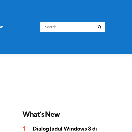
Search
no
Search
for:
What’s New
Dialog Jadul Windows 8 di