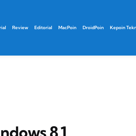
ial
Review
Editorial
MacPoin
DroidPoin
Kepoin Tek
ndows 8.1