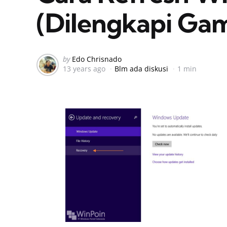
(Dilengkapi Ga
Posted
by
Edo Chrisnado
13 years ago
Blm ada diskusi
1 min
by