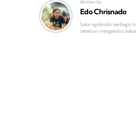
Written by
Edo Chrisnado
Suka ngobrolin berbagai ha
sebelum mengetahui kabar t