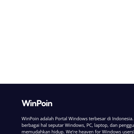
WinPoin
WinPoin adalah Portal Windows terbesar di Indonesi
berbagai hal seputar Windows, PC, laptop, dan pengg
memudahkan hidup. We’re heaven for Windows users