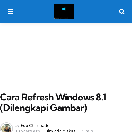
Menu
Searc
Cara Refresh Windows 8.1
(Dilengkapi Gambar)
Posted
by
Edo Chrisnado
13 years ago
Blm ada diskusi
1 min
by