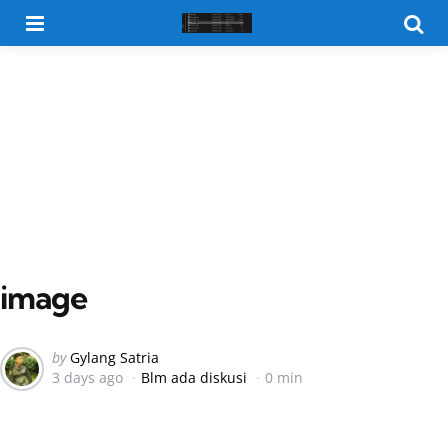
Menu
Searc
image
Posted
by
Gylang Satria
3 days ago
Blm ada diskusi
0 min
by