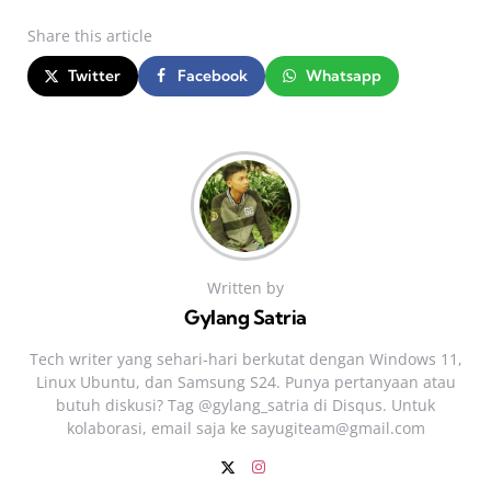
Share
this article
Twitter
Facebook
Whatsapp
Written by
Gylang Satria
Tech writer yang sehari‑hari berkutat dengan Windows 11,
Linux Ubuntu, dan Samsung S24. Punya pertanyaan atau
butuh diskusi? Tag @gylang_satria di Disqus. Untuk
kolaborasi, email saja ke
sayugiteam@gmail.com