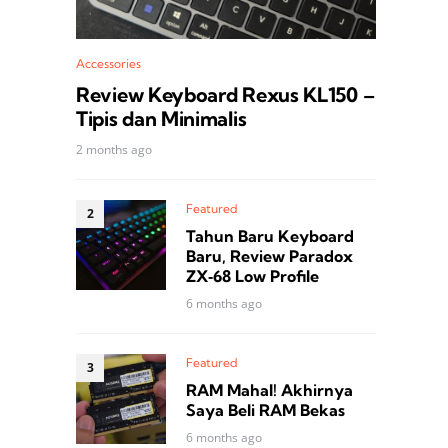
Accessories
Review Keyboard Rexus KL150 –
Tipis dan Minimalis
2 months ago
Featured
Tahun Baru Keyboard
Baru, Review Paradox
ZX‑68 Low Profile
6 months ago
Featured
RAM Mahal! Akhirnya
Saya Beli RAM Bekas
6 months ago