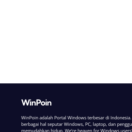
WinPoin
WinPoin adalah Portal Windows terbesar di Indonesi
berbagai hal seputar Windows, PC, laptop, dan pengg
memudahkan hidup. We’re heaven for Windows users