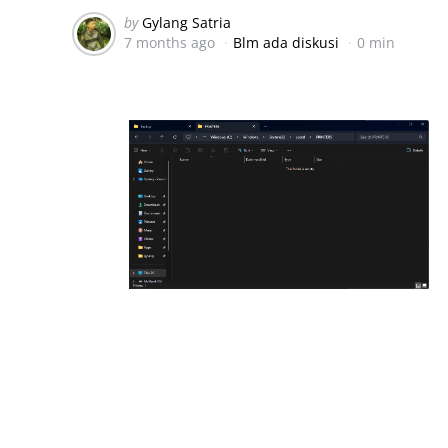
Posted
by
Gylang Satria
7 months ago
Blm ada diskusi
0 min
by