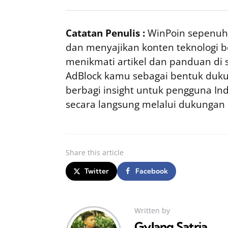
Catatan Penulis :
WinPoin sepenuhn
dan menyajikan konten teknologi be
menikmati artikel dan panduan di si
AdBlock kamu sebagai bentuk duku
berbagi insight untuk pengguna I
secara langsung melalui dukungan
Share
this article
Twitter
Facebook
Written by
Gylang Satria