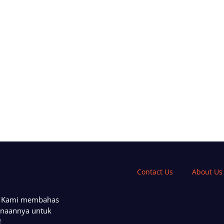
Contact Us
About Us
a. Kami membahas
unaannya untuk
!