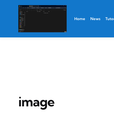
Home
News
Tutor
image