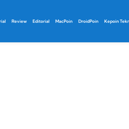
ial
Review
Editorial
MacPoin
DroidPoin
Kepoin Tek