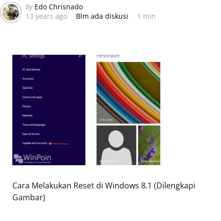
Posted
by
Edo Chrisnado
13 years ago
Blm ada diskusi
1 min
by
Cara Melakukan Reset di Windows 8.1 (Dilengkapi
Gambar)