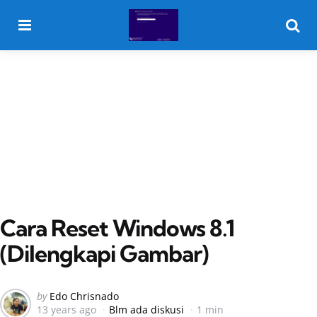
Menu
Searc
Cara Reset Windows 8.1
(Dilengkapi Gambar)
Posted
by
Edo Chrisnado
13 years ago
Blm ada diskusi
1 min
by