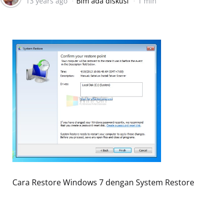
13 years ago
Blm ada diskusi
1 min
by
Cara Restore Windows 7 dengan System Restore