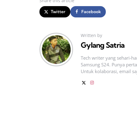
Share
this article
Twitter
Facebook
Written by
Gylang Satria
Tech writer yang sehari‑h
Samsung S24. Punya pertan
Untuk kolaborasi, email sa