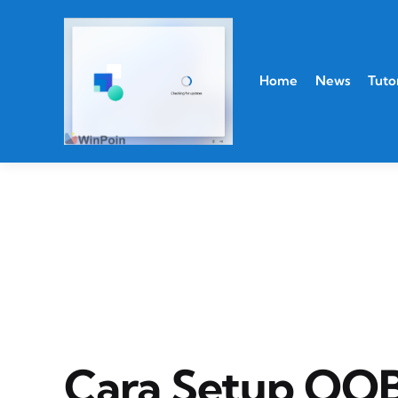
Home
News
Tutor
Cara Setup OO