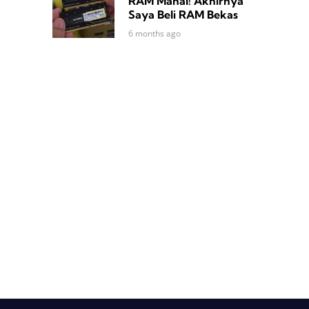
RAM Mahal! Akhirnya
Saya Beli RAM Bekas
6 months ago