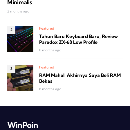
Minimalis
2 months ago
Featured
Tahun Baru Keyboard Baru, Review
Paradox ZX‑68 Low Profile
6 months ago
Featured
RAM Mahal! Akhirnya Saya Beli RAM
Bekas
6 months ago
WinPoin