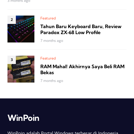
3 months ago
Featured
Tahun Baru Keyboard Baru, Review
Paradox ZX‑68 Low Profile
7 months ago
Featured
RAM Mahal! Akhirnya Saya Beli RAM
Bekas
7 months ago
WinPoin
WinPoin adalah Portal Windows terbesar di Indonesia.