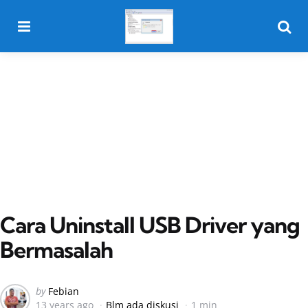
Menu
Searc
Cara Uninstall USB Driver yang
Bermasalah
Posted
by
Febian
13 years ago
Blm ada diskusi
1 min
by