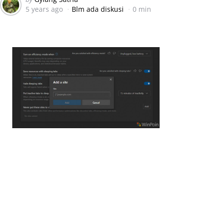
5 years ago
Blm ada diskusi
0 min
by