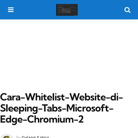
Menu
Searc
Cara-Whitelist-Website-di-
Sleeping-Tabs-Microsoft-
Edge-Chromium-2
Posted
by
Gylang Satria