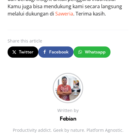
Kamu juga bisa mendukung kami secara langsung
melalui dukungan di
Saweria
. Terima kasih.
Share
this article
Twitter
Facebook
Whatsapp
Written by
Febian
Productivity addict. Geek by nature. Platform Agnostic.