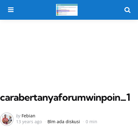
Menu
Searc
carabertanyaforumwinpoin_1
Posted
by
Febian
13 years ago
Blm ada diskusi
0 min
by