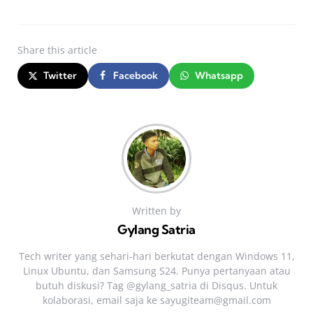
Share
this article
Twitter
Facebook
Whatsapp
Written by
Gylang Satria
Tech writer yang sehari‑hari berkutat dengan Windows 11,
Linux Ubuntu, dan Samsung S24. Punya pertanyaan atau
butuh diskusi? Tag @gylang_satria di Disqus. Untuk
kolaborasi, email saja ke
sayugiteam@gmail.com