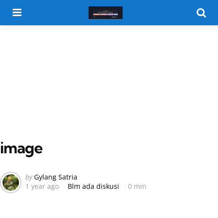
Menu
Searc
image
Posted
by
Gylang Satria
1 year ago
Blm ada diskusi
0 min
by