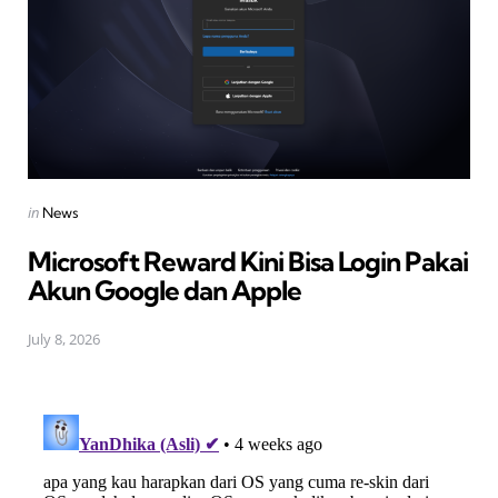
Posted
in
News
in
Microsoft Reward Kini Bisa Login Pakai
Akun Google dan Apple
July 8, 2026