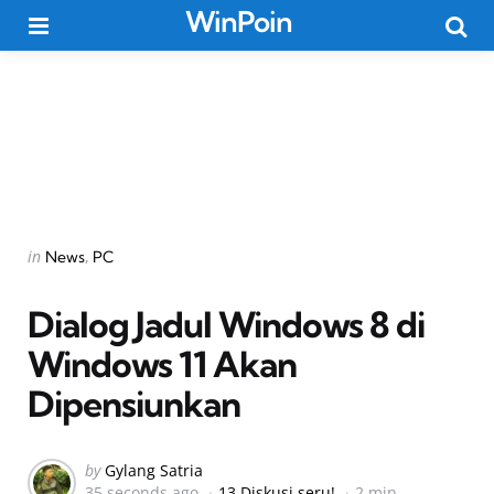
WinPoin
Menu
Searc
Categories
Posted
in
News
PC
in
Dialog Jadul Windows 8 di
Windows 11 Akan
Dipensiunkan
Posted
by
Gylang Satria
35 seconds ago
13 Diskusi seru!
2 min
by