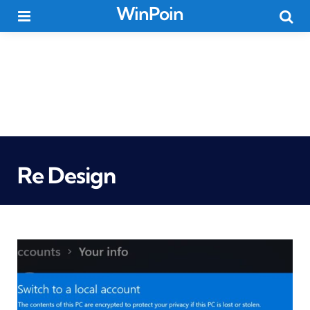
WinPoin
Menu
Searc
Re Design