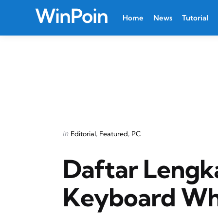
WinPoin
Home
News
Tutorial
Categories
Posted
in
Editorial
Featured
PC
in
Daftar Lengk
Keyboard Wh