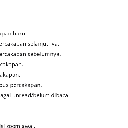
apan baru.
percakapan selanjutnya.
percakapan sebelumnya.
rcakapan.
cakapan.
pus percakapan.
bagai unread/belum dibaca.
isi zoom awal.