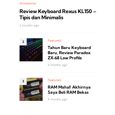
Accessories
Review Keyboard Rexus KL150 –
Tipis dan Minimalis
2 months ago
Featured
Tahun Baru Keyboard
Baru, Review Paradox
ZX‑68 Low Profile
6 months ago
Featured
RAM Mahal! Akhirnya
Saya Beli RAM Bekas
6 months ago