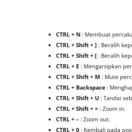
CTRL + N
: Membuat percak
CTRL + Shift + ]
: Beralih ke
CTRL + Shift + [
: Beralih ke
CTRL + E
: Mengarsipkan pe
CTRL + Shift + M
: Mute per
CTRL + Backspace
: Mengha
CTRL + Shift + U
: Tandai se
CTRL + Shift + =
: Zoom in.
CTRL + –
: Zoom out.
CTRL + 0
: Kembali pada pos