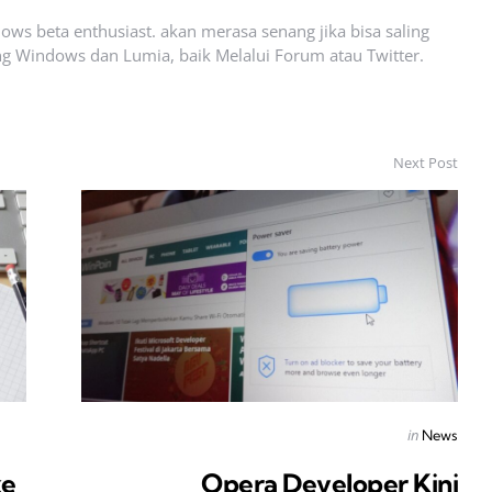
ows beta enthusiast. akan merasa senang jika bisa saling
g Windows dan Lumia, baik Melalui Forum atau Twitter.
Next Post
Posted
in
News
in
ke
Opera Developer Kini