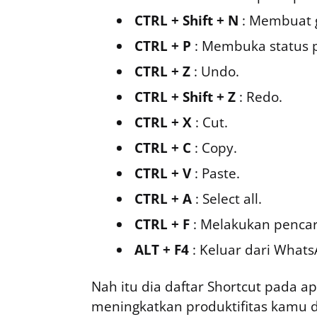
CTRL + Shift + N
: Membuat 
CTRL + P
: Membuka status pr
CTRL + Z
: Undo.
CTRL + Shift + Z
: Redo.
CTRL + X
: Cut.
CTRL + C
: Copy.
CTRL + V
: Paste.
CTRL + A
: Select all.
CTRL + F
: Melakukan pencari
ALT + F4
: Keluar dari Whats
Nah itu dia daftar Shortcut pada 
meningkatkan produktifitas kamu d