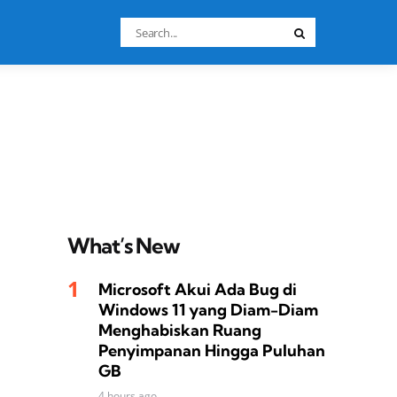
Search
Search
for:
What’s New
Microsoft Akui Ada Bug di
Windows 11 yang Diam-Diam
Menghabiskan Ruang
Penyimpanan Hingga Puluhan
GB
4 hours ago