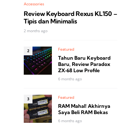
Accessories
Review Keyboard Rexus KL150 –
Tipis dan Minimalis
2 months ago
Featured
Tahun Baru Keyboard
Baru, Review Paradox
ZX‑68 Low Profile
6 months ago
Featured
RAM Mahal! Akhirnya
Saya Beli RAM Bekas
6 months ago