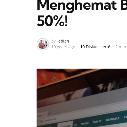
Menghemat Ba
50%!
Posted
by
Febian
10 years ago
10 Diskusi seru!
2 min
by