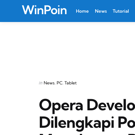
WinPoin
Home
News
Tutorial
Categories
Posted
in
News
PC
Tablet
in
Opera Develo
Dilengkapi P