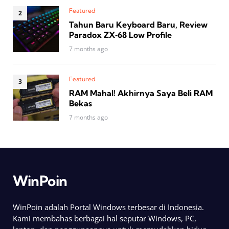
Featured
Tahun Baru Keyboard Baru, Review
Paradox ZX‑68 Low Profile
7 months ago
Featured
RAM Mahal! Akhirnya Saya Beli RAM
Bekas
7 months ago
WinPoin
WinPoin adalah Portal Windows terbesar di Indonesia.
Kami membahas berbagai hal seputar Windows, PC,