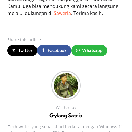
Kamu juga bisa mendukung kami secara langsung
melalui dukungan di
Saweria
. Terima kasih.
Share
this article
Twitter
Facebook
Whatsapp
Written by
Gylang Satria
Tech writer yang sehari‑hari berkutat dengan Windows 11,