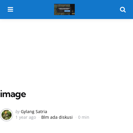
Menu
Searc
image
Posted
by
Gylang Satria
1 year ago
Blm ada diskusi
0 min
by