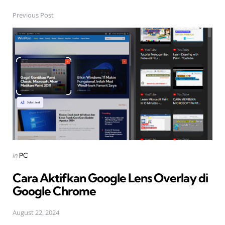
Previous Post
Post
navigation
Posted
in
PC
in
Cara Aktifkan Google Lens Overlay di
Google Chrome
August 22, 2024