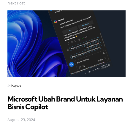
Next Post
Posted
in
News
in
Microsoft Ubah Brand Untuk Layanan
Bisnis Copilot
August 23, 2024