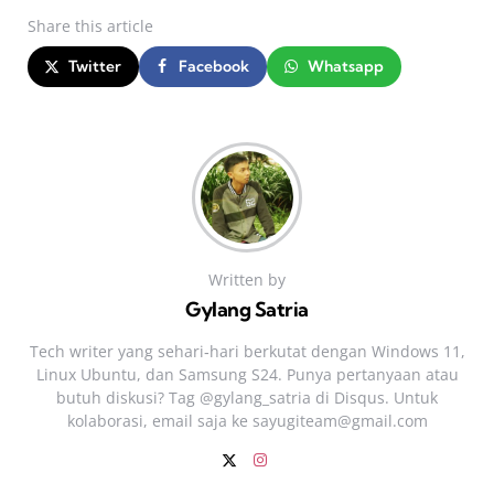
Share
this article
Twitter
Facebook
Whatsapp
Written by
Gylang Satria
Tech writer yang sehari‑hari berkutat dengan Windows 11,
Linux Ubuntu, dan Samsung S24. Punya pertanyaan atau
butuh diskusi? Tag @gylang_satria di Disqus. Untuk
kolaborasi, email saja ke
sayugiteam@gmail.com