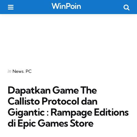
WinPoin
Menu
Searc
Categories
Posted
in
News
PC
in
Dapatkan Game The
Callisto Protocol dan
Gigantic : Rampage Editions
di Epic Games Store