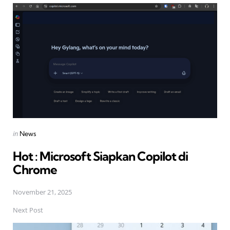
navigation
Posted
in
News
in
Hot : Microsoft Siapkan Copilot di
Chrome
November 21, 2025
Next Post