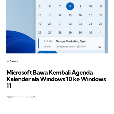
Posted
in
News
in
Microsoft Bawa Kembali Agenda
Kalender ala Windows 10 ke Windows
11
November 21, 2025