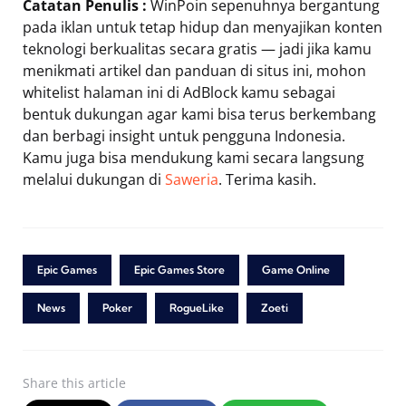
Catatan Penulis :
WinPoin sepenuhnya bergantung
pada iklan untuk tetap hidup dan menyajikan konten
teknologi berkualitas secara gratis — jadi jika kamu
menikmati artikel dan panduan di situs ini, mohon
whitelist halaman ini di AdBlock kamu sebagai
bentuk dukungan agar kami bisa terus berkembang
dan berbagi insight untuk pengguna Indonesia.
Kamu juga bisa mendukung kami secara langsung
melalui dukungan di
Saweria
. Terima kasih.
Epic Games
Epic Games Store
Game Online
News
Poker
RogueLike
Zoeti
Share
this article