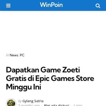
WinPoin
Menu
Searc
Categories
Posted
in
News
PC
in
Dapatkan Game Zoeti
Gratis di Epic Games Store
Minggu Ini
Posted
by
Gylang Satria
7 months ago
Blm ada diskusi
1 min
by