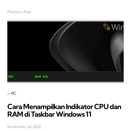
Previous Post
Post
navigation
Posted
in
PC
in
Cara Menampilkan Indikator CPU dan
RAM di Taskbar Windows 11
November 24, 2022