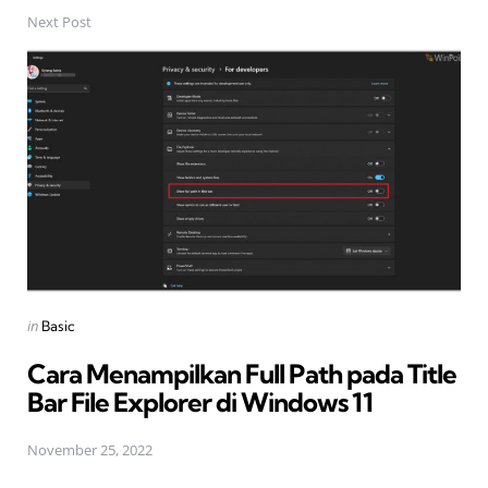
Next Post
Posted
in
Basic
in
Cara Menampilkan Full Path pada Title
Bar File Explorer di Windows 11
November 25, 2022