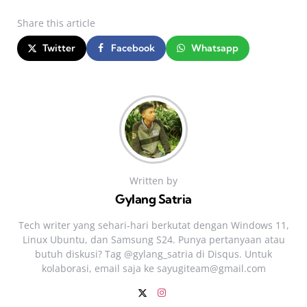
Share
this article
Twitter
Facebook
Whatsapp
Written by
Gylang Satria
Tech writer yang sehari‑hari berkutat dengan Windows 11,
Linux Ubuntu, dan Samsung S24. Punya pertanyaan atau
butuh diskusi? Tag @gylang_satria di Disqus. Untuk
kolaborasi, email saja ke
sayugiteam@gmail.com