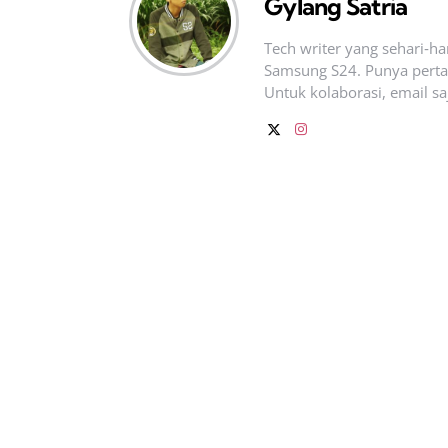
Gylang Satria
Tech writer yang sehari‑h
Samsung S24. Punya pertan
Untuk kolaborasi, email sa