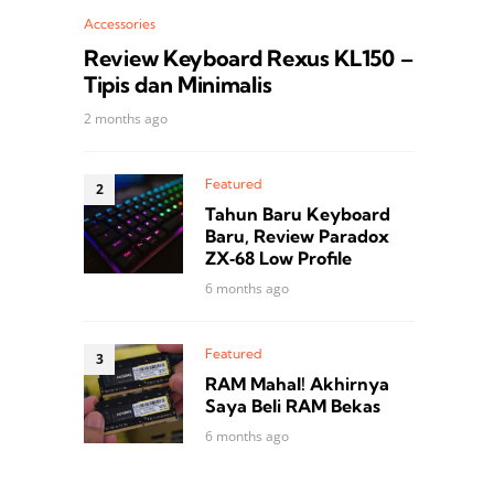
Accessories
Review Keyboard Rexus KL150 –
Tipis dan Minimalis
2 months ago
Featured
Tahun Baru Keyboard
Baru, Review Paradox
ZX‑68 Low Profile
6 months ago
Featured
RAM Mahal! Akhirnya
Saya Beli RAM Bekas
6 months ago