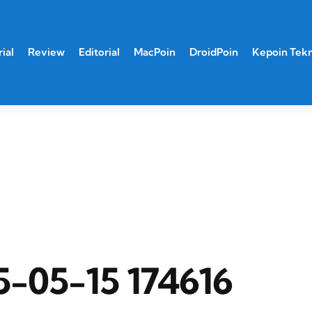
ial
Review
Editorial
MacPoin
DroidPoin
Kepoin Tek
5-05-15 174616