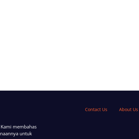
Contact Us
About Us
a. Kami membahas
unaannya untuk