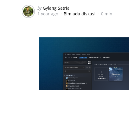
Posted
by
Gylang Satria
1 year ago
Blm ada diskusi
0 min
by