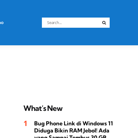
Search
no
Search
for:
What’s New
Bug Phone Link di Windows 11
Diduga Bikin RAM Jebol! Ada
yang Sampai Tembus 30 GB