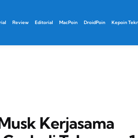
ial
Review
Editorial
MacPoin
DroidPoin
Kepoin Tek
 Musk Kerjasama