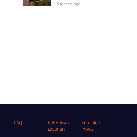
6 months ago
FAQ
Ketentuan
Kebijakan
Layanan
Privasi