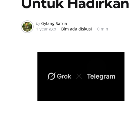
Untuk Hadirkan 
Posted
by
Gylang Satria
1 year ago
Blm ada diskusi
0 min
by