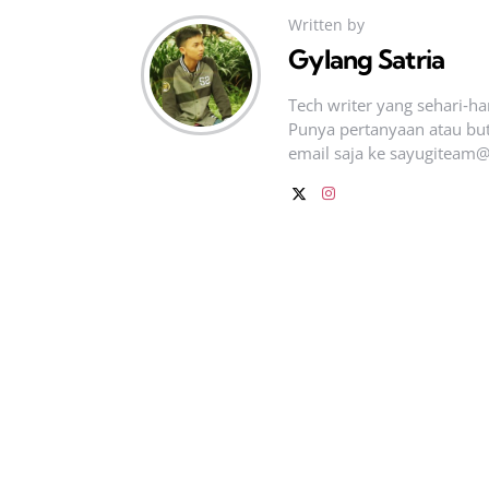
Written by
Gylang Satria
Tech writer yang sehari‑h
Punya pertanyaan atau but
email saja ke
sayugiteam@