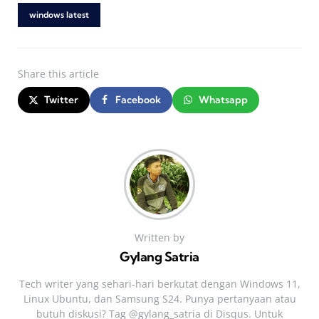
windows latest
Share
this article
Twitter
Facebook
Whatsapp
Written by
Gylang Satria
Tech writer yang sehari‑hari berkutat dengan Windows 11,
Linux Ubuntu, dan Samsung S24. Punya pertanyaan atau
butuh diskusi? Tag @gylang_satria di Disqus. Untuk