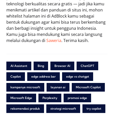
teknologi berkualitas secara gratis — jadi jika kamu
menikmati artikel dan panduan di situs ini, mohon
whitelist halaman ini di AdBlock kamu sebagai
bentuk dukungan agar kami bisa terus berkembang
dan berbagi insight untuk pengguna Indonesia.
Kamu juga bisa mendukung kami secara langsung
melalui dukungan di
Saweria
. Terima kasih.
AI Assistant
Bing
Browser AI
ChatGPT
Copilot
edge address bar
edge vs chatgpt
kampanye microsoft
layanan ai
Microsoft Copilot
Microsoft Edge
Perplexity
promosi edge
rekomendasi produk
strategi microsoft
try copilot