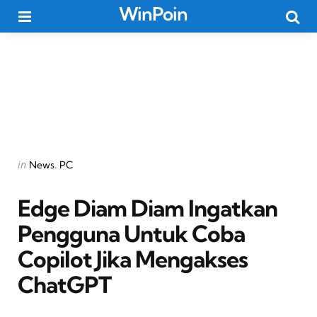
WinPoin
Menu
Searc
Categories
Posted
in
News
PC
in
Edge Diam Diam Ingatkan
Pengguna Untuk Coba
Copilot Jika Mengakses
ChatGPT