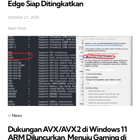
Edge Siap Ditingkatkan
October 21, 2025
Next Post
Posted
in
News
in
Dukungan AVX/AVX2 di Windows 11
ARM Diluncurkan, Menuju Gaming di