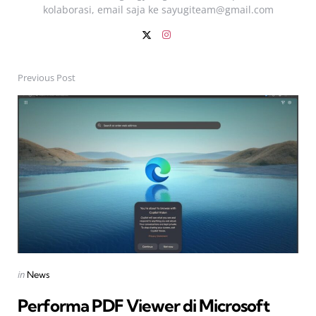
kolaborasi, email saja ke
sayugiteam@gmail.com
Previous Post
Post
navigation
Posted
in
News
in
Performa PDF Viewer di Microsoft